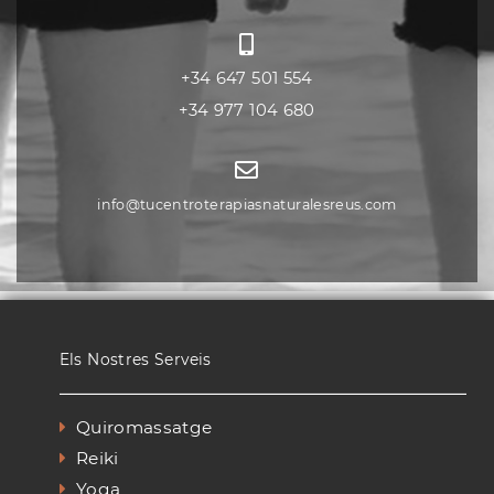
+34 647 501 554
+34 977 104 680
info@tucentroterapiasnaturalesreus.com
Els Nostres Serveis
Quiromassatge
Reiki
Yoga