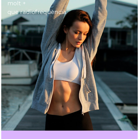
molt +
que radiofreqüència