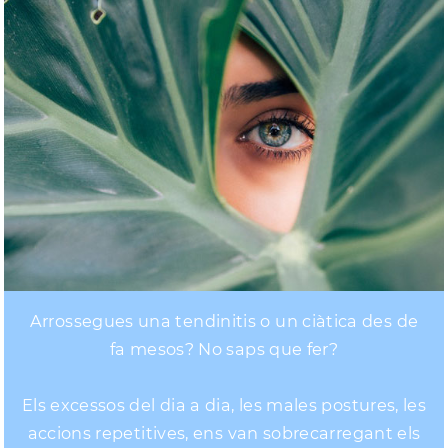
Arrossegues una tendinitis o un ciàtica des de
fa mesos? No saps que fer?
Els excessos del dia a dia, les males postures, les
accions repetitives, ens van sobrecarregant els