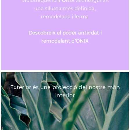
radiofreqüència
ONIX
aconseguiràs
una silueta més definida,
remodelada i ferma
Descobreix el poder antiedat i
remodelant d'ONIX
Exterior és una projecció del nostre món
interior