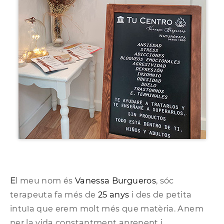
E
l meu nom és
Vanessa Burgueros
, sóc
terapeuta fa més de
25 anys
i des de petita
intuïa que erem molt més que matèria. Anem
per la vida constantment aprenent i