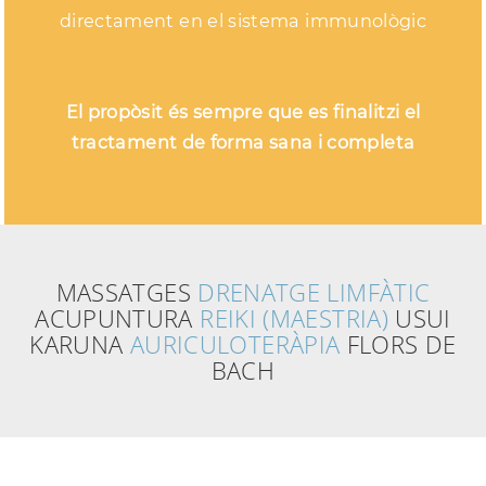
directament en el sistema immunològic
El propòsit és sempre que es finalitzi el
tractament de forma sana i completa
MASSATGES
DRENATGE LIMFÀTIC
ACUPUNTURA
REIKI (MAESTRIA)
USUI
KARUNA
AURICULOTERÀPIA
FLORS DE
BACH