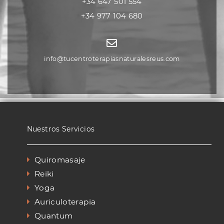
+34 647 501 554
+34 977 104 680
info@tucentroterapiasnaturalesreus.com
Nuestros Servicios
Quiromasaje
Reiki
Yoga
Auriculoterapia
Quantum