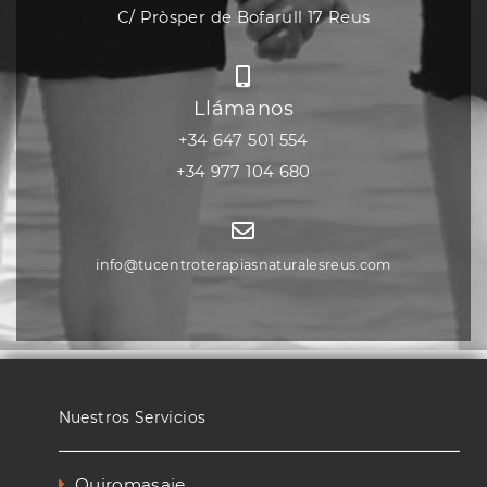
C/ Pròsper de Bofarull 17 Reus
Llámanos
+34 647 501 554
+34 977 104 680
info@tucentroterapiasnaturalesreus.com
Nuestros Servicios
Quiromasaje