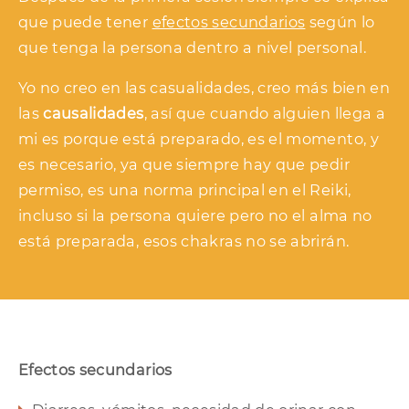
que puede tener
efectos secundarios
según lo
que tenga la persona dentro a nivel personal.
Yo no creo en las casualidades, creo más bien en
las
causalidades
, así que cuando alguien llega a
mi es porque está preparado, es el momento, y
es necesario, ya que siempre hay que pedir
permiso, es una norma principal en el Reiki,
incluso si la persona quiere pero no el alma no
está preparada, esos chakras no se abrirán.
Efectos secundarios