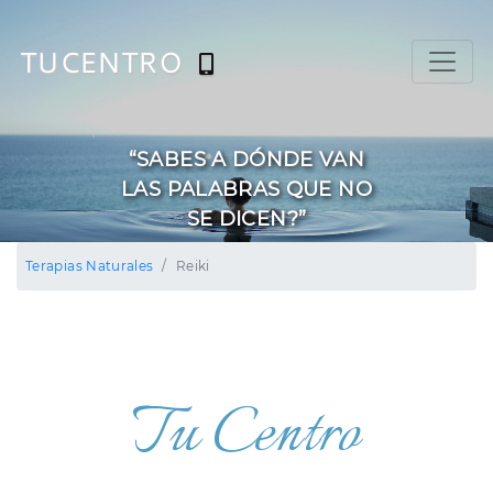
TUCENTRO
“QUE PASA CUANDO
“SABES A DÓNDE VAN
QUIERES HACER Y NO
LAS PALABRAS QUE NO
HACES?”
SE DICEN?”
Terapias Naturales
Reiki
Tu Centro